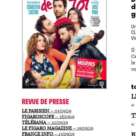
d
g
Un
CL
Vi
Il
Ce
le
vo
t
L
REVUE DE PRESSE
« 
LE PARISIEN
-- 03/09/19
T
FIGAROSCOPE
-- 18/0919
TÉLÉRAMA
-- 10/09/19
«
LE FIGARO MAGAZINE
-- 19/09/19
B
FRANCE INFO
-- 13/09/19