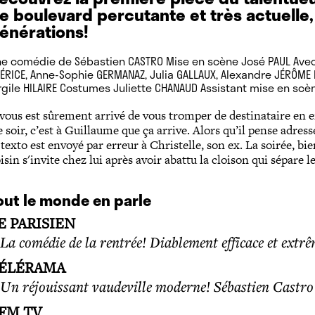
e boulevard percutante et très actuelle, 
énérations!
e comédie de Sébastien CASTRO Mise en scène José PAUL Avec
ÉRICE, Anne-Sophie GERMANAZ, Julia GALLAUX, Alexandre JÉRÔM
rgile HILAIRE Costumes Juliette CHANAUD Assistant mise en sc
 vous est sûrement arrivé de vous tromper de destinataire en e
 soir, c’est à Guillaume que ça arrive. Alors qu’il pense adresse
 texto est envoyé par erreur à Christelle, son ex. La soirée, b
isin s'invite chez lui après avoir abattu la cloison qui sépar
out le monde en parle
E PARISIEN
La comédie de la rentrée! Diablement efficace et extrême
ÉLÉRAMA
 Un réjouissant vaudeville moderne! Sébastien Castro e
FM TV