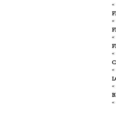
«
F
« 
F
«
F
«
C
«
L
« 
B
«