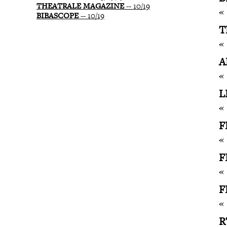
THEATRALE MAGAZINE
-- 10/19
«
BIBASCOPE
-- 10/19
T
«
A
«
L
«
F
«
F
«
F
«
R