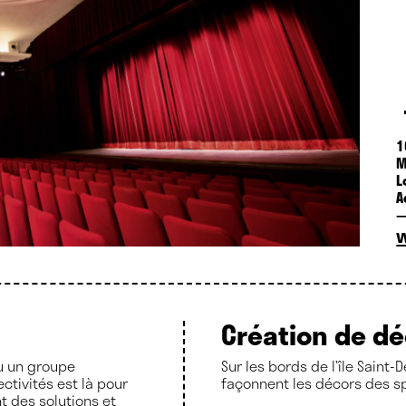
1
M
L
A
Création de d
ou un groupe
Sur les bords de l’île Saint-D
ctivités est là pour
façonnent les décors des s
 des solutions et