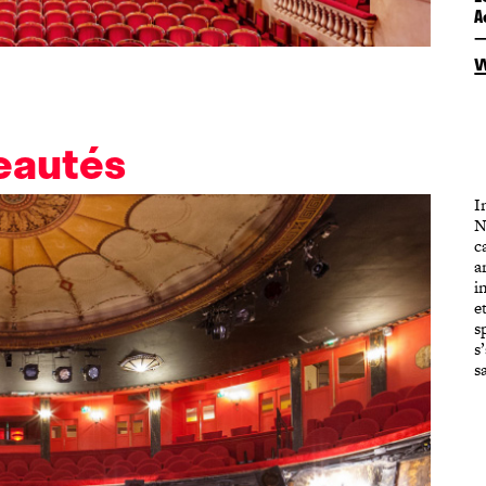
A
eautés
I
N
c
a
i
e
s
s
s