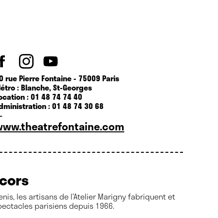
0 rue Pierre Fontaine - 75009 Paris
étro : Blanche, St-Georges
ocation : 01 48 74 74 40
dministration : 01 48 74 30 68
—
www.theatrefontaine.com
écors
enis, les artisans de l’Atelier Marigny fabriquent et
pectacles parisiens depuis 1966.