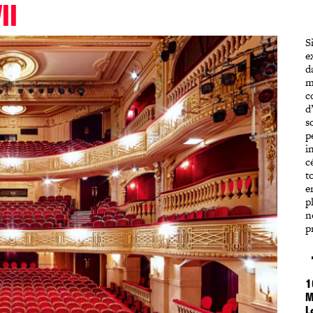
II
S
e
d
m
c
d
s
p
i
c
t
e
p
n
p
1
M
L