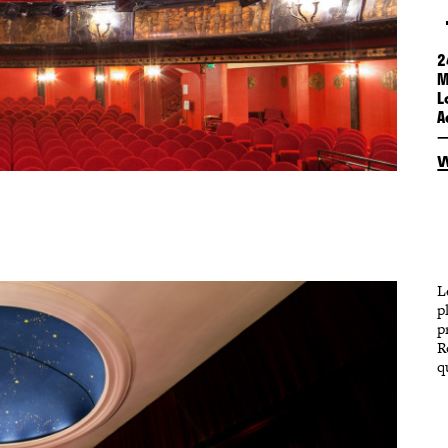
2
M
L
A
L
p
p
R
q