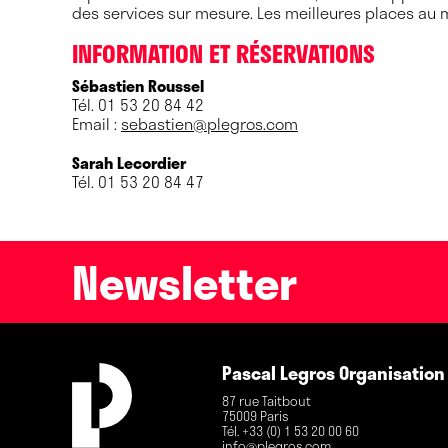
des services sur mesure. Les meilleures places au me
INFORMATION ET RÉSERVATIONS
Sébastien Roussel
Tél. 01 53 20 84 42
Email :
sebastien@plegros.com
Sarah Lecordier
Tél. 01 53 20 84 47
Newsletter
Pascal Legros Organisation
87 rue Taitbout
75009 Paris
Tél. +33 (0) 1 53 20 00 60
info@plegros.com