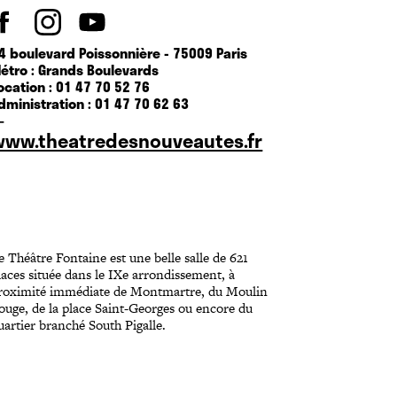
4 boulevard Poissonnière - 75009 Paris
étro : Grands Boulevards
ocation : 01 47 70 52 76
dministration : 01 47 70 62 63
—
www.theatredesnouveautes.fr
e Théâtre Fontaine est une belle salle de 621
laces située dans le IXe arrondissement, à
roximité immédiate de Montmartre, du Moulin
ouge, de la place Saint-Georges ou encore du
uartier branché South Pigalle.