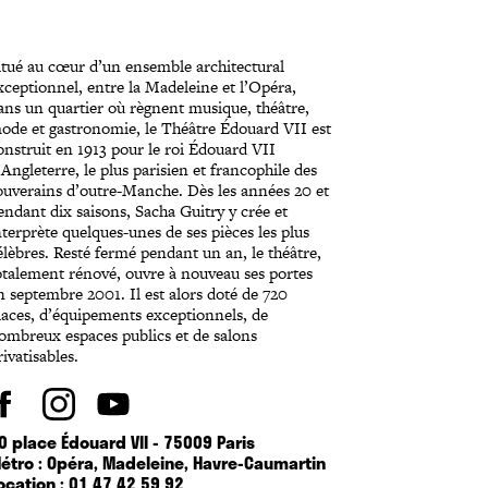
itué au cœur d’un ensemble architectural
xceptionnel, entre la Madeleine et l’Opéra,
ans un quartier où règnent musique, théâtre,
ode et gastronomie, le Théâtre Édouard VII est
onstruit en 1913 pour le roi Édouard VII
’Angleterre, le plus parisien et francophile des
ouverains d’outre-Manche. Dès les années 20 et
endant dix saisons, Sacha Guitry y crée et
nterprète quelques-unes de ses pièces les plus
élèbres. Resté fermé pendant un an, le théâtre,
otalement rénové, ouvre à nouveau ses portes
n septembre 2001. Il est alors doté de 720
laces, d’équipements exceptionnels, de
ombreux espaces publics et de salons
rivatisables.
0 place Édouard VII - 75009 Paris
étro : Opéra, Madeleine, Havre-Caumartin
ocation : 01 47 42 59 92