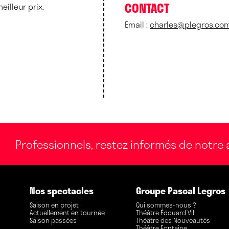
CONTACT
illeur prix.
Email :
charles@plegros.co
Professionnels, restez informés de notre a
Nos spectacles
Groupe Pascal Legros
Saison en projet
Qui sommes-nous ?
Actuellement en tournée
Théâtre Édouard VII
Saison passées
Théâtre des Nouveautés
Théâtre Fontaine