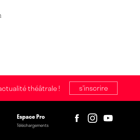
m
s'inscrire
ctualité théâtrale !
Espace Pro
Téléchargements