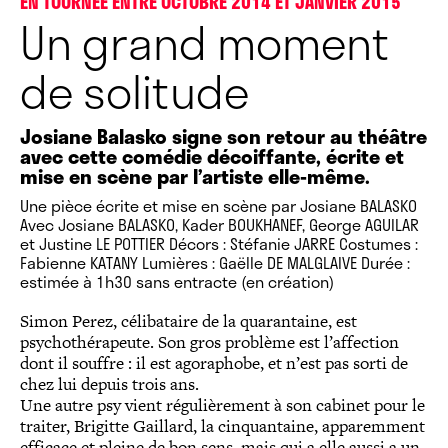
EN TOURNÉE ENTRE OCTOBRE 2014 ET JANVIER 2015
Un grand moment
de solitude
Josiane Balasko signe son retour au théâtre
avec cette comédie décoiffante, écrite et
mise en scène par l’artiste elle-même.
Une pièce écrite et mise en scène par Josiane BALASKO
Avec Josiane BALASKO, Kader BOUKHANEF, George AGUILAR
et Justine LE POTTIER Décors : Stéfanie JARRE Costumes :
Fabienne KATANY Lumières : Gaëlle DE MALGLAIVE Durée :
estimée à 1h30 sans entracte (en création)
Simon Perez, célibataire de la quarantaine, est
psychothérapeute. Son gros problème est l’affection
dont il souffre : il est agoraphobe, et n’est pas sorti de
chez lui depuis trois ans.
Une autre psy vient régulièrement à son cabinet pour le
traiter, Brigitte Gaillard, la cinquantaine, apparemment
efficace et pleine de bon sens, mais qui a elle aussi a un