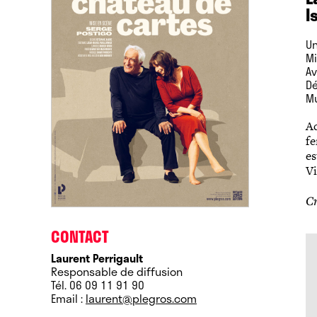
I
U
M
A
D
M
Ad
fe
es
Vi
Cr
CONTACT
Laurent Perrigault
Responsable de diffusion
Tél. 06 09 11 91 90‬
ues sont pleins d'à-propos, le rythme
Email :
laurent@plegros.com
stribution formidable. »