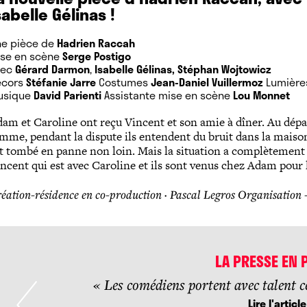
sabelle Gélinas !
ne pièce de
Hadrien Raccah
ise en scène
Serge Postigo
vec
Gérard Darmon
,
Isabelle Gélinas, Stéphan Wojtowicz
écors
Stéfanie Jarre
Costumes
Jean-Daniel Vuillermoz
Lumièr
usique
David Parienti
Assistante mise en scène
Lou Monnet
am et Caroline ont reçu Vincent et son amie à dîner. Au dépar
mme, pendant la dispute ils entendent du bruit dans la maiso
t tombé en panne non loin. Mais la situation a complètement 
ncent qui est avec Caroline et ils sont venus chez Adam pour 
éation-résidence en co-production · Pascal Legros Organisation - 
LA PRESSE EN 
« Les comédiens portent avec talent c
Lire l'article