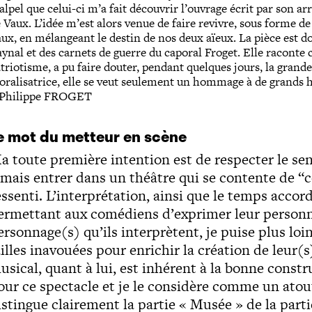
lpel que celui-ci m’a fait découvrir l’ouvrage écrit par son a
 Vaux. L’idée m’est alors venue de faire revivre, sous forme de 
ux, en mélangeant le destin de nos deux aïeux. La pièce est
ynal et des carnets de guerre du caporal Froget. Elle racon
triotisme, a pu faire douter, pendant quelques jours, la grand
ralisatrice, elle se veut seulement un hommage à de grands 
>Philippe FROGET
e mot du metteur en scène
a toute première intention est de respecter le se
amais entrer dans un théâtre qui se contente de “c
essenti. L’interprétation, ainsi que le temps accord
ermettant aux comédiens d’exprimer leur personnal
ersonnage(s) qu’ils interprètent, je puise plus loi
ailles inavouées pour enrichir la création de leur(
usical, quant à lui, est inhérent à la bonne constr
our ce spectacle et je le considère comme un atou
istingue clairement la partie « Musée » de la parti