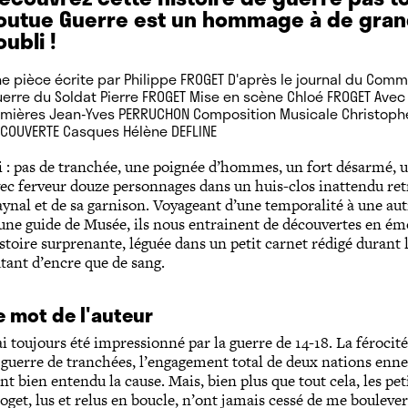
outue Guerre est un hommage à de gra
’oubli !
e pièce écrite par Philippe FROGET D'après le journal du Comm
erre du Soldat Pierre FROGET Mise en scène Chloé FROGET Avec P
mières Jean-Yves PERRUCHON Composition Musicale Christoph
COUVERTE Casques Hélène DEFLINE
i : pas de tranchée, une poignée d’hommes, un fort désarmé, 
ec ferveur douze personnages dans un huis-clos inattendu r
ynal et de sa garnison. Voyageant d’une temporalité à une autr
une guide de Musée, ils nous entrainent de découvertes en émo
stoire surprenante, léguée dans un petit carnet rédigé durant 
tant d’encre que de sang.
e mot de l'auteur
ai toujours été impressionné par la guerre de 14-18. La férocité
 guerre de tranchées, l’engagement total de deux nations enn
nt bien entendu la cause. Mais, bien plus que tout cela, les pe
oget, lus et relus en boucle, n’ont jamais cessé de me boulev