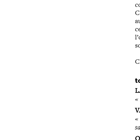
c
C
a
c
l
s
C
t
L
«
V
«
s
O