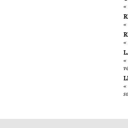
«
R
«
R
«
L
«
v
L
«
so