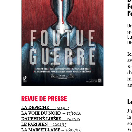
F
l
Un
gu
Lu
DE
Ic
av
Ra
d’
hi
au
REVUE DE PRESSE
L
LA DEPECHE
-- 17/03/17
J’
LA VOIX DU NORD
-- 17/10/16
la
DAUPHINÉ LIBÉRÉ
-- 15/12/15
so
LE PARISIEN
-- 12/11/15
Fr
LA MARSEILLAISE
-- 26/07/15