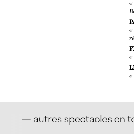
« 
B
P
« 
ré
F
«
L
«
— autres spectacles en 