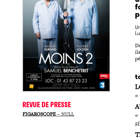
f
p
Un
Lu
De
il
pé
t
L
«
REVUE DE PRESSE
A
« 
FIGAROSCOPE
-- NULL
s
T