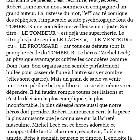
fabricants de pièces, c’est l’écriture, le style. Avec
Robert Lamoureux nous sommes en compagnie d’un
grand auteur. La justesse du mot, l’efficacité comique
des répliques, l’implacable acuité psychologique font du
TOMBEUR une comédie merveilleusement juste. Son
titre « LE TOMBEUR » est déjà une supercherie. Le
titre plus juste serai « LE LÂCHE », « LE MENTEUR »
ou « LE FROUSSARD » car tous ces défauts sont la
panoplie réelle du TOMBEUR. Le héros (Michel Leeb)
au physique avantageux cultive les conquêtes comme
Dom Juan. Son organisation semble parfaitement
huilée pour passer de l’une à l’autre sans encombre
(elles sont quatre). Mais un grain de sable va venir
mettre en péril ce bel équilibre et sa survie même va en
dépendre. Il lui faudra rompre toutes ces liaisons et
c’est la décision la plus compliquée, la plus
inconfortable, la plus désespérante aussi que notre
héros doit prendre. Robert Lamoureux écrit là la pièce
la plus amusante que je connaisse sur la lâcheté
masculine. Michel Leeb est ce héros adorable et
insupportable tantôt charmeur, séducteur, fidèle en
amitié, lâche à souhait, peureux et timoré. Il exploite la