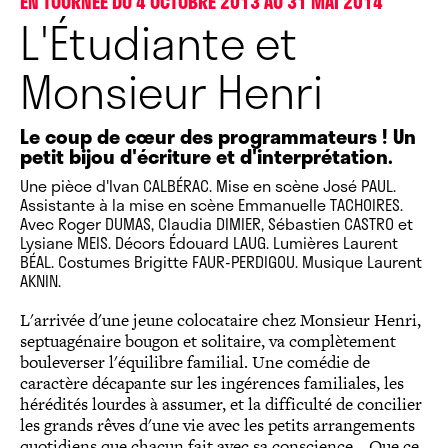
EN TOURNÉE DU 4 OCTOBRE 2013 AU 31 MAI 2014
L'Étudiante et
Monsieur Henri
Le coup de cœur des programmateurs ! Un
petit bijou d'écriture et d'interprétation.
Une pièce d'Ivan CALBÉRAC. Mise en scène José PAUL.
Assistante à la mise en scène Emmanuelle TACHOIRES.
Avec Roger DUMAS, Claudia DIMIER, Sébastien CASTRO et
Lysiane MEIS. Décors Édouard LAUG. Lumières Laurent
BÉAL. Costumes Brigitte FAUR-PERDIGOU. Musique Laurent
AKNIN.
L'arrivée d'une jeune colocataire chez Monsieur Henri,
septuagénaire bougon et solitaire, va complètement
bouleverser l'équilibre familial. Une comédie de
caractère décapante sur les ingérences familiales, les
hérédités lourdes à assumer, et la difficulté de concilier
les grands rêves d'une vie avec les petits arrangements
quotidiens que chacun fait avec sa conscience… Que ce